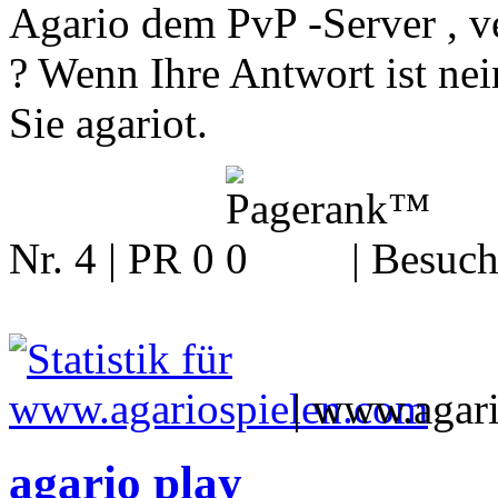
Agario dem PvP -Server , ver
? Wenn Ihre Antwort ist nein
Sie agariot.
Nr. 4 | PR 0
| Besuch
|
www.agari
agario play