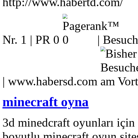
http://www.habertd.com/
Nr. 1 | PR 0
| Besuch
|
www.habersd.com
minecraft oyna
3d minedcraft oyunları için
boyutlu minecraft oyun site