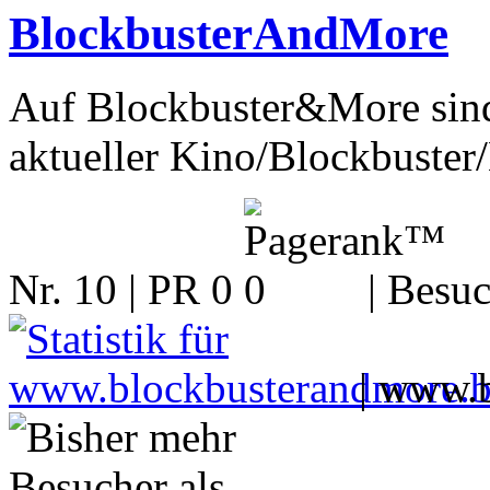
BlockbusterAndMore
Auf Blockbuster&More sind
aktueller Kino/Blockbuster/B
Nr. 10 | PR 0
| Besuc
|
www.b